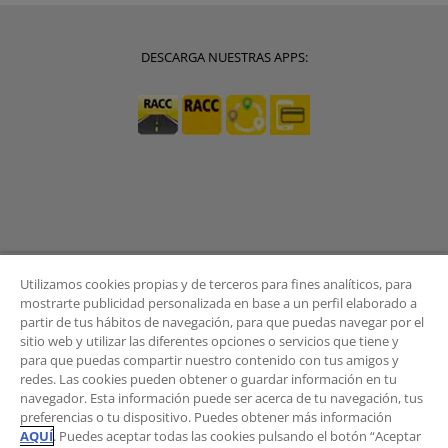
DESCARGA NUESTRAS APPS:
Utilizamos cookies propias y de terceros para fines analíticos, para
mostrarte publicidad personalizada en base a un perfil elaborado a
partir de tus hábitos de navegación, para que puedas navegar por el
sitio web y utilizar las diferentes opciones o servicios que tiene y
BOLETÍN
para que puedas compartir nuestro contenido con tus amigos y
redes. Las cookies pueden obtener o guardar información en tu
navegador. Esta información puede ser acerca de tu navegación, tus
preferencias o tu dispositivo. Puedes obtener más información
AQUÍ
. Puedes aceptar todas las cookies pulsando el botón “Aceptar
¿Quieres recibir las novedades del Área de