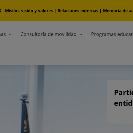
S
-
Misión, visión y valores
|
Relaciones externas
|
Memoria de ac
ñas
Consultoría de movilidad
Programas educat
Parti
entid