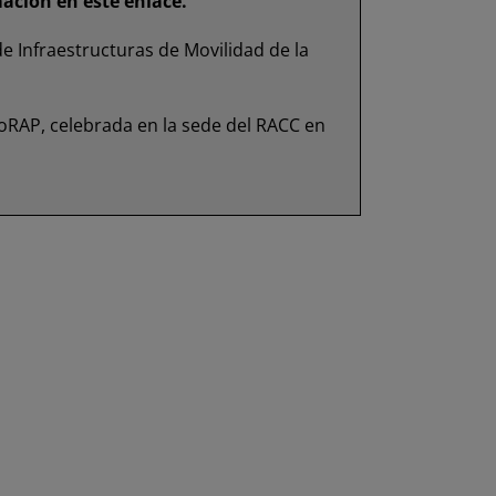
rmación en
este enlace
.
e Infraestructuras de Movilidad de la
roRAP, celebrada en la sede del RACC en