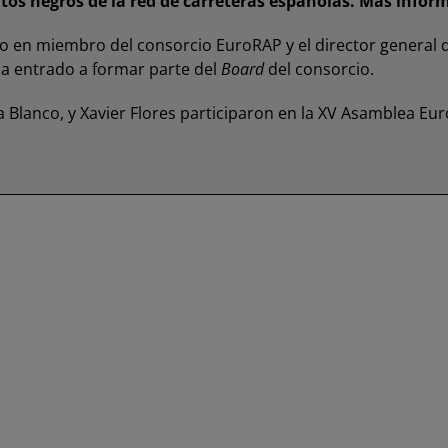
os negros de la red de carreteras españolas. Más info
o en miembro del consorcio EuroRAP y el director general d
 ha entrado a formar parte del
Board
del consorcio.
 Blanco, y Xavier Flores participaron en la XV Asamblea Eu