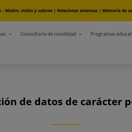
S
-
Misión, visión y valores
|
Relaciones externas
|
Memoria de ac
ñas
Consultoría de movilidad
Programas educat
ión de datos de carácter 