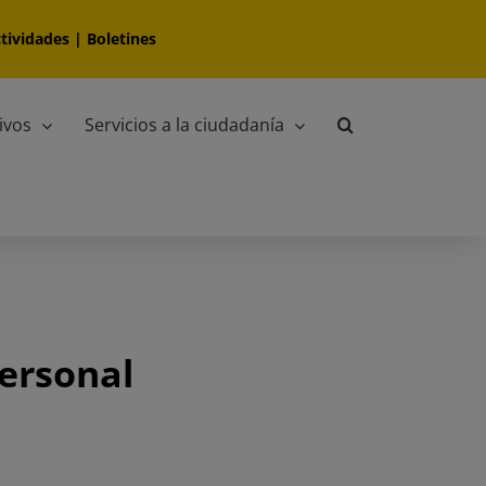
tividades
|
Boletines
ivos
Servicios a la ciudadanía
personal