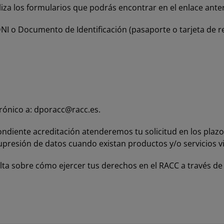
iliza los formularios que podrás encontrar en el enlace anter
DNI o Documento de Identificación (pasaporte o tarjeta de res
rónico a:
dporacc@racc.es
.
spondiente acreditación atenderemos tu solicitud en los plaz
upresión de datos cuando existan productos y/o servicios v
a sobre cómo ejercer tus derechos en el RACC a través de n