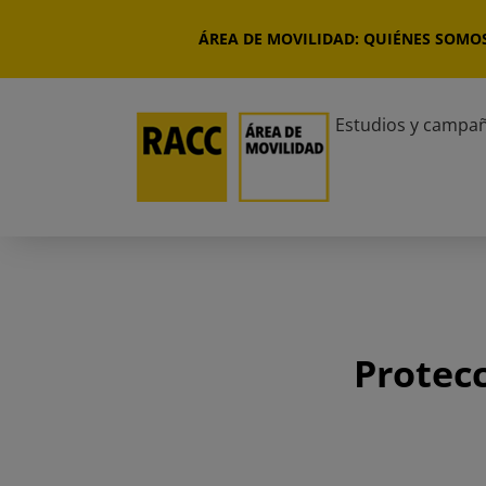
Saltar
al
ÁREA DE MOVILIDAD: QUIÉNES SOMO
contenido
Estudios y campa
Protecc