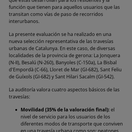
que éstas desarrollan para los residentes y la
función que tienen para aquellos usuarios que las
transitan como vías de paso de recorridos
interurbanos.
La presente evaluación se ha realizado en una
nueva selección representativa de las travesías
urbanas de Catalunya. En este caso, de diversas
localidades de la provincia de gerona: La Jonquera
(N-II), Besalú (N-260), Banyoles (C-150a), La Bisbal
d'Empordà (C-66), Lloret de Mar (GI-682), Sant Feliu
de Guíxols (GI-682) y Sant Hilari Sacalm (GI-542).
La auditoría valora cuatro aspectos básicos de las
travesías:
Movilidad (35% de la valoración final):
el
nivel de servicio para los usuarios de los
diferentes modos de transporte que conviven
en una travesía urbana como son: peatones,