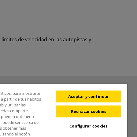
 límites de velocidad en las autopistas y
BOLETÍN
líticos, para mostrarte
Aceptar y continuar
a partir de tus hábitos
 y utilizar las
puedas compartir
Rechazar cookies
s pueden obtener o
¿Quieres recibir las
n puede ser acerca de
Configurar cookies
novedades del Área de
des obtener más
pulsando el botón
Movilidad?