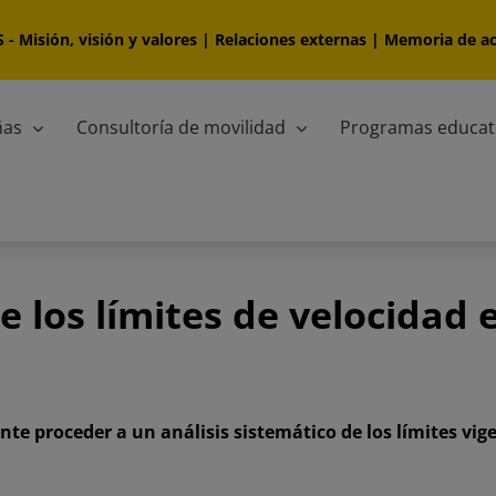
S
-
Misión, visión y valores
|
Relaciones externas
|
Memoria de ac
ñas
Consultoría de movilidad
Programas educat
e los límites de velocidad 
te proceder a un análisis sistemático de los límites vige