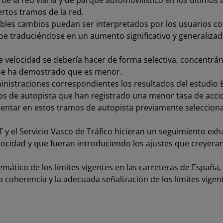
 de la red viaria y de parque automovilístico en los últimos
ertos tramos de la red.
ibles cambios puedan ser interpretados por los usuarios co
abe traduciéndose en un aumento significativo y generalizad
de velocidad se debería hacer de forma selectiva, concentrá
s se ha demostrado que es menor.
ministraciones correspondientes los resultados del estudio
os de autopista que han registrado una menor tasa de accid
ntar en estos tramos de autopista previamente seleccionado
 y el Servicio Vasco de Tráfico hicieran un seguimiento exha
elocidad y que fueran introduciendo los ajustes que creyer
temático de los límites vigentes en las carreteras de España
 coherencia y la adecuada señalización de los límites vigen