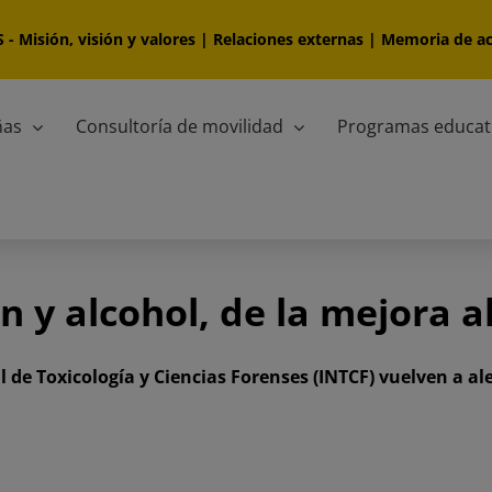
S
-
Misión, visión y valores
|
Relaciones externas
|
Memoria de ac
ñas
Consultoría de movilidad
Programas educat
n y alcohol, de la mejora 
l de Toxicología y Ciencias Forenses (INTCF) vuelven a al