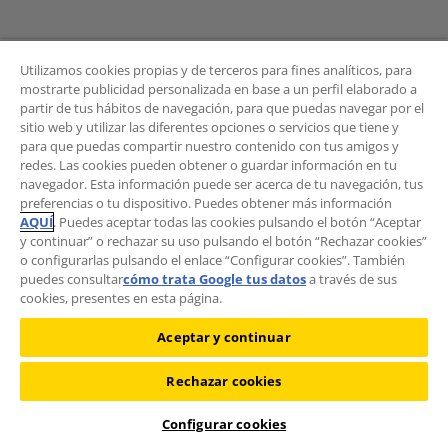
Utilizamos cookies propias y de terceros para fines analíticos, para
mostrarte publicidad personalizada en base a un perfil elaborado a
partir de tus hábitos de navegación, para que puedas navegar por el
sitio web y utilizar las diferentes opciones o servicios que tiene y
BOLETÍN
para que puedas compartir nuestro contenido con tus amigos y
redes. Las cookies pueden obtener o guardar información en tu
navegador. Esta información puede ser acerca de tu navegación, tus
preferencias o tu dispositivo. Puedes obtener más información
AQUÍ
. Puedes aceptar todas las cookies pulsando el botón “Aceptar
¿Quieres recibir las novedades del Área de
y continuar” o rechazar su uso pulsando el botón “Rechazar cookies”
Movilidad?
o configurarlas pulsando el enlace “Configurar cookies”. También
Suscríbete al boletín
.
puedes consultar
cómo trata Google tus datos
a través de sus
cookies, presentes en esta página.
Aceptar y continuar
Rechazar cookies
©2026 RACC Mobility Club |
Condiciones de uso y Política de
privacidad
|
Política de cookies
|
Protección de datos
Configurar cookies