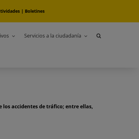
tividades
|
Boletines
ivos
Servicios a la ciudadanía
os accidentes de tráfico; entre ellas,