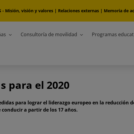
S
-
Misión, visión y valores
|
Relaciones externas
|
Memoria de ac
ñas
Consultoría de movilidad
Programas educat
s para el 2020
das para lograr el liderazgo europeo en la reducción de l
conducir a partir de los 17 años.