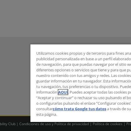
Utilizamos cookies propias y de terceros para fines ana
publicidad personalizada en base a un perfil elaborado 
de navegación, para que puedas navegar por el sitio web
diferentes opciones o servicios que tiene y para que 
nuestro contenido con tus amigos y redes. Las cookie
guardar información en tu navegador. Esta informació
tu navegación, tus preferencias o tu dispositivo. Pue
información
AQUÍ
. Puedes aceptar todas las cookies 
“Aceptar y continuar” o rechazar su uso pulsando el b
o configurarlas pulsando el enlace “Configurar cookie
consultar
cómo trata Google tus datos
a través de su
esta página.
lity Club |
Condiciones de uso y Política de privacidad
|
Política de cookies
|
Pr