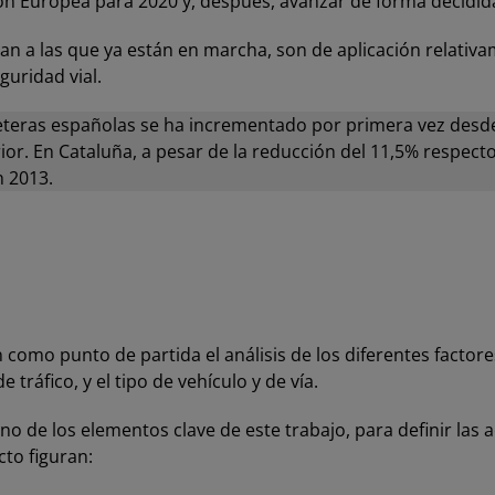
ión Europea para 2020 y, después, avanzar de forma decidida 
a las que ya están en marcha, son de aplicación relativam
guridad vial.
rreteras españolas se ha incrementado por primera vez desde
rior. En Cataluña, a pesar de la reducción del 11,5% respect
 2013.
omo punto de partida el análisis de los diferentes factores
 tráfico, y el tipo de vehículo y de vía.
 uno de los elementos clave de este trabajo, para definir las
to figuran: