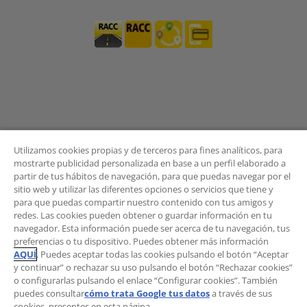
Utilizamos cookies propias y de terceros para fines analíticos, para
mostrarte publicidad personalizada en base a un perfil elaborado a
partir de tus hábitos de navegación, para que puedas navegar por el
sitio web y utilizar las diferentes opciones o servicios que tiene y
BOLETÍN
para que puedas compartir nuestro contenido con tus amigos y
redes. Las cookies pueden obtener o guardar información en tu
navegador. Esta información puede ser acerca de tu navegación, tus
preferencias o tu dispositivo. Puedes obtener más información
AQUÍ
. Puedes aceptar todas las cookies pulsando el botón “Aceptar
¿Quieres recibir las novedades del Área de
y continuar” o rechazar su uso pulsando el botón “Rechazar cookies”
Movilidad?
o configurarlas pulsando el enlace “Configurar cookies”. También
Suscríbete al boletín
.
puedes consultar
cómo trata Google tus datos
a través de sus
cookies, presentes en esta página.