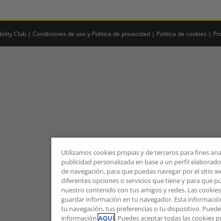
lity Club |
Condiciones de uso y Política de privacidad
|
Política de cookies
|
Pr
Utilizamos cookies propias y de terceros para fines ana
publicidad personalizada en base a un perfil elaborado 
de navegación, para que puedas navegar por el sitio web
diferentes opciones o servicios que tiene y para que 
nuestro contenido con tus amigos y redes. Las cookie
guardar información en tu navegador. Esta informació
tu navegación, tus preferencias o tu dispositivo. Pue
información
AQUÍ
. Puedes aceptar todas las cookies 