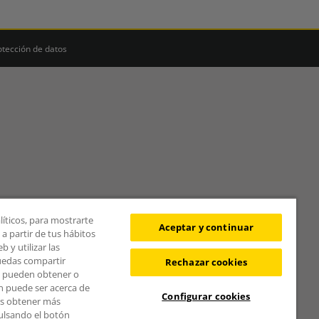
otección de datos
líticos, para mostrarte
Aceptar y continuar
a partir de tus hábitos
 y utilizar las
puedas compartir
Rechazar cookies
s pueden obtener o
n puede ser acerca de
Configurar cookies
des obtener más
pulsando el botón