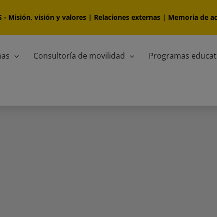
S
-
Misión, visión y valores
|
Relaciones externas
|
Memoria de ac
ñas
Consultoría de movilidad
Programas educat