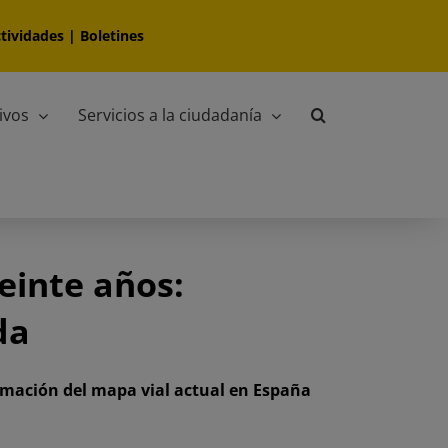
tividades
|
Boletines
ivos
Servicios a la ciudadanía
veinte años:
da
ormación del mapa vial actual en España