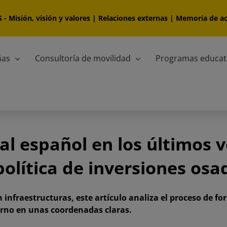
S
-
Misión, visión y valores
|
Relaciones externas
|
Memoria de ac
ñas
Consultoría de movilidad
Programas educat
ial español en los últimos 
olítica de inversiones osa
 infraestructuras, este artículo analiza el proceso de f
erno en unas coordenadas claras.