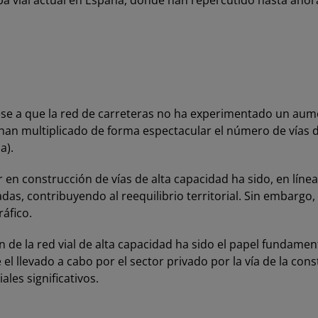
apa vial actual en España, dónde han repercutido hasta ahor
pese a que la red de carreteras no ha experimentado un aume
n multiplicado de forma espectacular el número de vías de
a).
or en construcción de vías de alta capacidad ha sido, en lí
s, contribuyendo al reequilibrio territorial. Sin embargo, 
ráfico.
n de la red vial de alta capacidad ha sido el papel fundamen
l llevado a cabo por el sector privado por la vía de la cons
ales significativos.