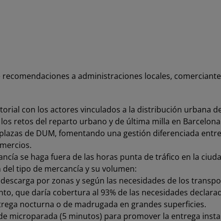
e recomendaciones a administraciones locales, comerciantes
orial con los actores vinculados a la distribución urbana
os retos del reparto urbano y de última milla en Barcelona
 plazas de DUM, fomentando una gestión diferenciada entre el
omercios.
ncía se haga fuera de las horas punta de tráfico en la ciuda
ón del tipo de mercancía y su volumen:
y descarga por zonas y según las necesidades de los transp
to, que daría cobertura al 93% de las necesidades declarad
entrega nocturna o de madrugada en grandes superficies.
 de microparada (5 minutos) para promover la entrega inst