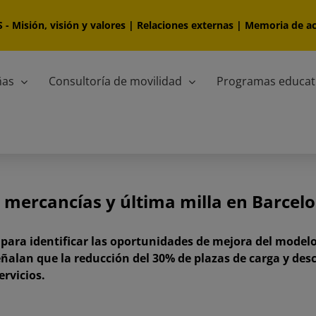
S
-
Misión, visión y valores
|
Relaciones externas
|
Memoria de ac
ñas
Consultoría de movilidad
Programas educat
 mercancías y última milla en Barcel
 para identificar las oportunidades de mejora del modelo
ñalan que la reducción del 30% de plazas de carga y des
ervicios.