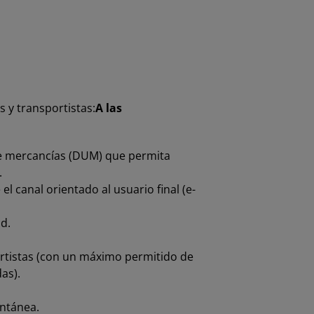
 y transportistas:
A las
 de mercancías (DUM) que permita
.
 canal orientado al usuario final (e-
d.
ortistas (con un máximo permitido de
as).
antánea.