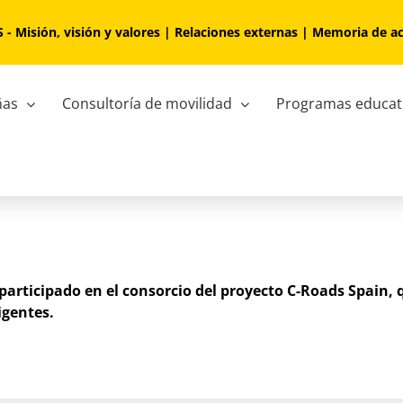
S
-
Misión, visión y valores
|
Relaciones externas
|
Memoria de ac
ñas
Consultoría de movilidad
Programas educat
participado en el consorcio del proyecto C-Roads Spain, 
igentes.