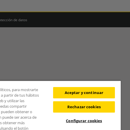
otección de datos
líticos, para mostrarte
Aceptar y continuar
a partir de tus hábitos
 y utilizar las
puedas compartir
Rechazar cookies
s pueden obtener o
n puede ser acerca de
Configurar cookies
des obtener más
pulsando el botón