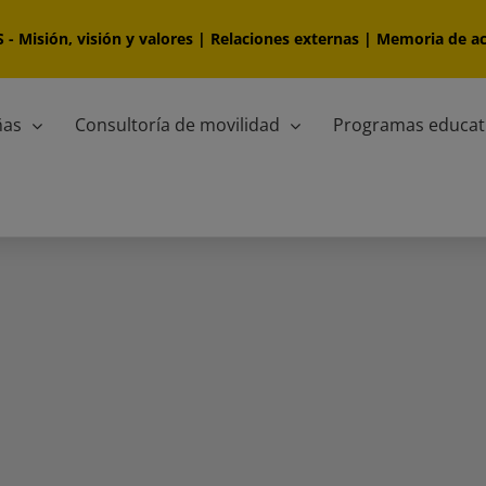
S
-
Misión, visión y valores
|
Relaciones externas
|
Memoria de ac
ñas
Consultoría de movilidad
Programas educat