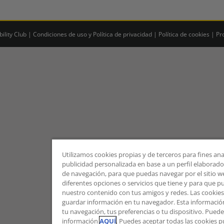
lity Club |
Condiciones de uso y Política de privacidad
|
Política de cookies
|
Pr
Utilizamos cookies propias y de terceros para fines ana
publicidad personalizada en base a un perfil elaborado 
de navegación, para que puedas navegar por el sitio web
diferentes opciones o servicios que tiene y para que 
nuestro contenido con tus amigos y redes. Las cookie
guardar información en tu navegador. Esta informació
tu navegación, tus preferencias o tu dispositivo. Pue
información
AQUÍ
. Puedes aceptar todas las cookies 