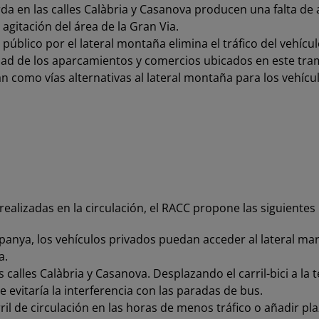
ierda en las calles Calàbria y Casanova producen una falta 
e agitación del área de la Gran Via.
 público por el lateral montaña elimina el tráfico del vehí
vidad de los aparcamientos y comercios ubicados en este tra
an como vías alternativas al lateral montaña para los vehí
realizadas en la circulación, el RACC propone las siguiente
Espanya, los vehículos privados puedan acceder al lateral mar
a.
as calles Calàbria y Casanova. Desplazando el carril-bici a la
e evitaría la interferencia con las paradas de bus.
rril de circulación en las horas de menos tráfico o añadir pl