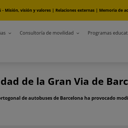
S
-
Misión, visión y valores
|
Relaciones externas
|
Memoria de ac
ñas
Consultoría de movilidad
Programas educat
idad de la Gran Via de Bar
ortogonal de autobuses de Barcelona ha provocado modifi