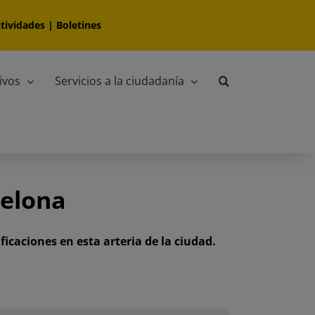
tividades
|
Boletines
ivos
Servicios a la ciudadanía
celona
caciones en esta arteria de la ciudad.