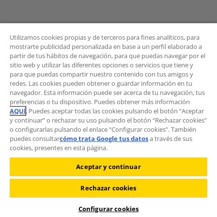
Utilizamos cookies propias y de terceros para fines analíticos, para
mostrarte publicidad personalizada en base a un perfil elaborado a
partir de tus hábitos de navegación, para que puedas navegar por el
sitio web y utilizar las diferentes opciones o servicios que tiene y
BOLETÍN
para que puedas compartir nuestro contenido con tus amigos y
redes. Las cookies pueden obtener o guardar información en tu
navegador. Esta información puede ser acerca de tu navegación, tus
preferencias o tu dispositivo. Puedes obtener más información
AQUÍ
. Puedes aceptar todas las cookies pulsando el botón “Aceptar
¿Quieres recibir las novedades del Área de
y continuar” o rechazar su uso pulsando el botón “Rechazar cookies”
Movilidad?
o configurarlas pulsando el enlace “Configurar cookies”. También
Suscríbete al boletín
.
puedes consultar
cómo trata Google tus datos
a través de sus
cookies, presentes en esta página.
Aceptar y continuar
Rechazar cookies
©2026 RACC Mobility Club |
Condiciones de uso y Política de
privacidad
|
Política de cookies
|
Protección de datos
Configurar cookies