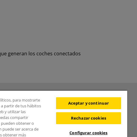
 que generan los coches conectados
BOLETÍN
líticos, para mostrarte
Aceptar y continuar
a partir de tus hábitos
 y utilizar las
puedas compartir
Rechazar cookies
s pueden obtener o
¿Quieres recibir las
n puede ser acerca de
Configurar cookies
novedades del Área de
des obtener más