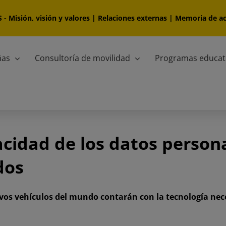
S
-
Misión, visión y valores
|
Relaciones externas
|
Memoria de ac
ñas
Consultoría de movilidad
Programas educat
vacidad de los datos perso
dos
vos vehículos del mundo contarán con la tecnología nece