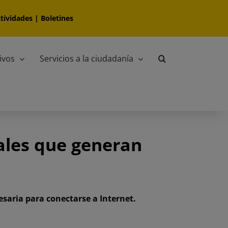
tividades
|
Boletines
ivos
Servicios a la ciudadanía
nales que generan
saria para conectarse a Internet.