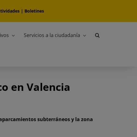
tividades
|
Boletines
ivos
Servicios a la ciudadanía
co en Valencia
os aparcamientos subterráneos y la zona