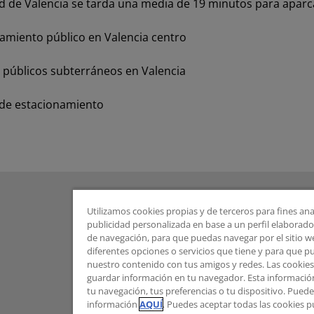
ad de Valencia se tarda una media de 19 minutos para aparca
amiento público en Valencia centro
 públicos subterráneos en Valencia
 de estacionamiento
Utilizamos cookies propias y de terceros para fines ana
publicidad personalizada en base a un perfil elaborado 
de navegación, para que puedas navegar por el sitio web
diferentes opciones o servicios que tiene y para que 
nuestro contenido con tus amigos y redes. Las cookie
guardar información en tu navegador. Esta informació
tu navegación, tus preferencias o tu dispositivo. Pue
información
AQUÍ
. Puedes aceptar todas las cookies 