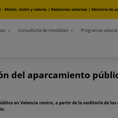
S
-
Misión, visión y valores
|
Relaciones externas
|
Memoria de ac
ñas
Consultoría de movilidad
Programas educat
ión del aparcamiento públi
úblico en Valencia centro, a partir de la auditoría de l
ie.