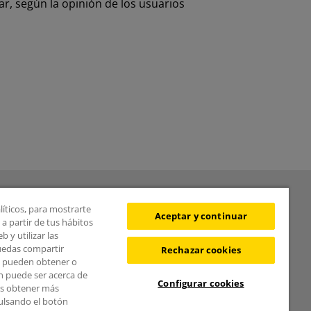
r, según la opinión de los usuarios
BOLETÍN
líticos, para mostrarte
Aceptar y continuar
a partir de tus hábitos
 y utilizar las
puedas compartir
Rechazar cookies
s pueden obtener o
¿Quieres recibir las
n puede ser acerca de
Configurar cookies
novedades del Área de
des obtener más
pulsando el botón
Movilidad?