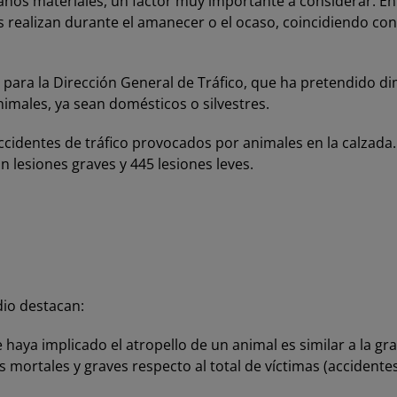
años materiales, un factor muy importante a considerar. En
es realizan durante el amanecer o el ocaso, coincidiendo c
para la Dirección General de Tráfico, que ha pretendido d
nimales, ya sean domésticos o silvestres.
cidentes de tráfico provocados por animales en la calzada.
on lesiones graves y 445 lesiones leves.
dio destacan:
 haya implicado el atropello de un animal es similar a la gr
s mortales y graves respecto al total de víctimas (acciden