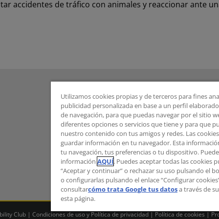
ar accidentes de tráfico con animales y reaccionar ante un
Utilizamos cookies propias y de terceros para fines ana
publicidad personalizada en base a un perfil elaborado 
de navegación, para que puedas navegar por el sitio web
diferentes opciones o servicios que tiene y para que 
nuestro contenido con tus amigos y redes. Las cookie
guardar información en tu navegador. Esta informació
tu navegación, tus preferencias o tu dispositivo. Pue
información
AQUÍ
. Puedes aceptar todas las cookies 
“Aceptar y continuar” o rechazar su uso pulsando el b
o configurarlas pulsando el enlace “Configurar cookie
consultar
cómo trata Google tus datos
a través de su
esta página.
lity Club |
Condiciones de uso y Política de privacidad
|
Política de cookies
|
Pr