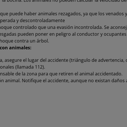
 la bocina. Los animales no pueden calcular la velocidad del
ya que puede haber animales rezagados, ya que los venados
esperada y descontroladamente
 choque controlado que una evasión incontrolada. Se aconseja
esgadas pueden poner en peligro al conductor y ocupantes d
choque contra un árbol.
 con animales:
asegure el lugar del accidente (triángulo de advertencia, ch
onales (llamada 112).
onsable de la zona para que retiren el animal accidentado.
n animal. Notifique el accidente, aunque no existan daños 