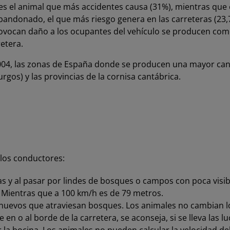
lí es el animal que más accidentes causa (31%), mientras que
bandonado, el que más riesgo genera en las carreteras (23,
rovocan daño a los ocupantes del vehículo se producen co
etera.
004, las zonas de España donde se producen una mayor cant
urgos) y las provincias de la cornisa cantábrica.
 los conductores:
s y al pasar por lindes de bosques o campos con poca visibi
. Mientras que a 100 km/h es de 79 metros.
s nuevos que atraviesan bosques. Los animales no cambian lo
 en o al borde de la carretera, se aconseja, si se lleva las l