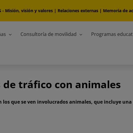
S
-
Misión, visión y valores
|
Relaciones externas
|
Memoria de ac
ñas
Consultoría de movilidad
Programas educat
 de tráfico con animales
en los que se ven involucrados animales, que incluye una