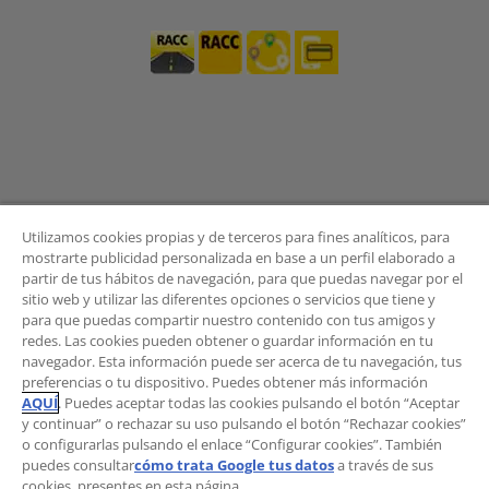
Utilizamos cookies propias y de terceros para fines analíticos, para
mostrarte publicidad personalizada en base a un perfil elaborado a
partir de tus hábitos de navegación, para que puedas navegar por el
sitio web y utilizar las diferentes opciones o servicios que tiene y
BOLETÍN
para que puedas compartir nuestro contenido con tus amigos y
redes. Las cookies pueden obtener o guardar información en tu
navegador. Esta información puede ser acerca de tu navegación, tus
preferencias o tu dispositivo. Puedes obtener más información
AQUÍ
. Puedes aceptar todas las cookies pulsando el botón “Aceptar
¿Quieres recibir las novedades del Área de
y continuar” o rechazar su uso pulsando el botón “Rechazar cookies”
Movilidad?
o configurarlas pulsando el enlace “Configurar cookies”. También
Suscríbete al boletín
.
puedes consultar
cómo trata Google tus datos
a través de sus
cookies, presentes en esta página.